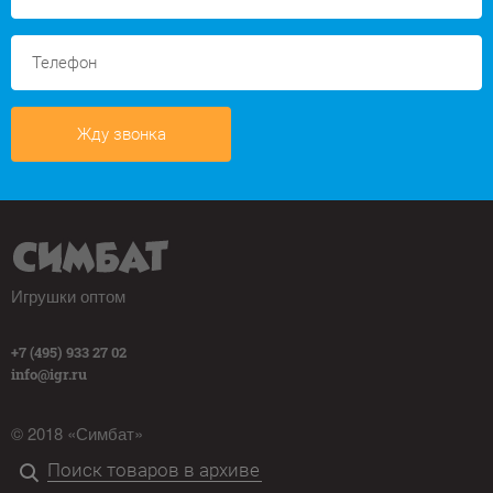
Жду звонка
Игрушки оптом
+7 (495) 933 27 02
info@igr.ru
© 2018 «Симбат»