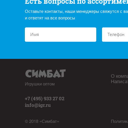
Есть вопросы по ассортиме
Оставьте контакты, наши менеджеры свяжутся с в
и ответят на все вопросы
О комп
Написа
Игрушки оптом
+7 (495) 933 27 02
info@igr.ru
© 2018 «Симбат»
Политик