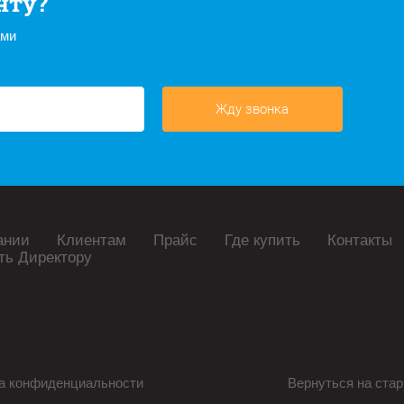
нту?
ами
Жду звонка
ании
Клиентам
Прайс
Где купить
Контакты
ть Директору
а конфиденциальности
Вернуться на стар