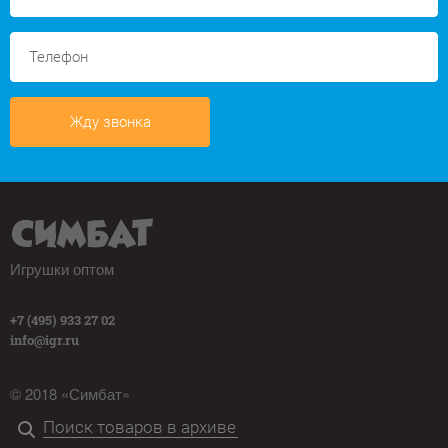
Жду звонка
Игрушки оптом
+7 (495) 933 27 02
info@igr.ru
© 2018 «Симбат»