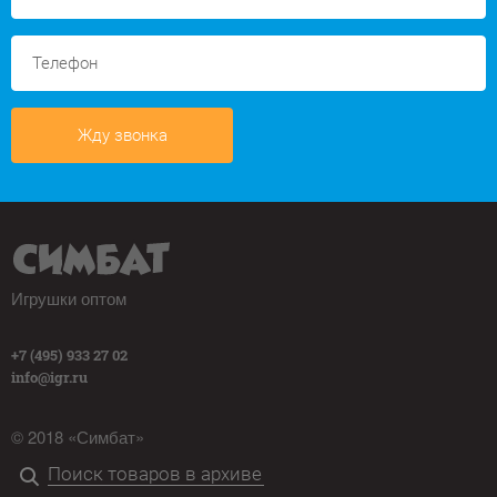
Жду звонка
Игрушки оптом
+7 (495) 933 27 02
info@igr.ru
© 2018 «Симбат»