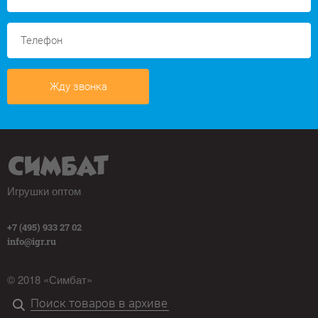
Жду звонка
Игрушки оптом
+7 (495) 933 27 02
info@igr.ru
© 2018 «Симбат»