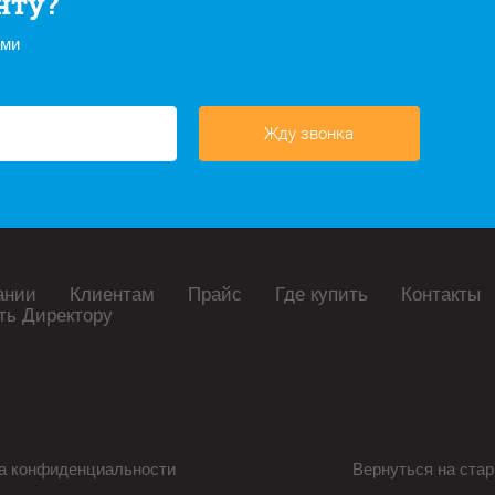
нту?
ами
Жду звонка
ании
Клиентам
Прайс
Где купить
Контакты
ть Директору
а конфиденциальности
Вернуться на стар