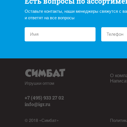
Есть вопросы по ассортиме
Оставьте контакты, наши менеджеры свяжутся с в
и ответят на все вопросы
О комп
Написа
Игрушки оптом
+7 (495) 933 27 02
info@igr.ru
© 2018 «Симбат»
Политик