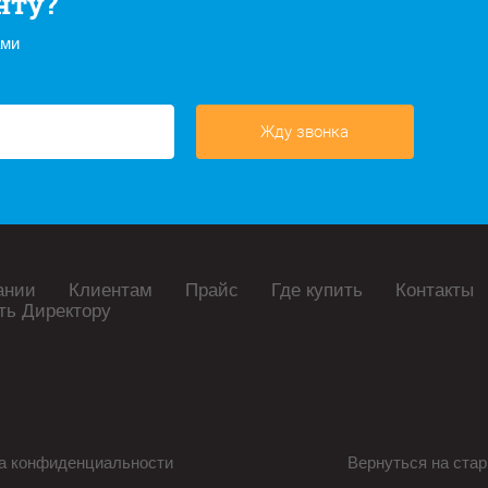
нту?
ами
Жду звонка
ании
Клиентам
Прайс
Где купить
Контакты
ть Директору
а конфиденциальности
Вернуться на стар