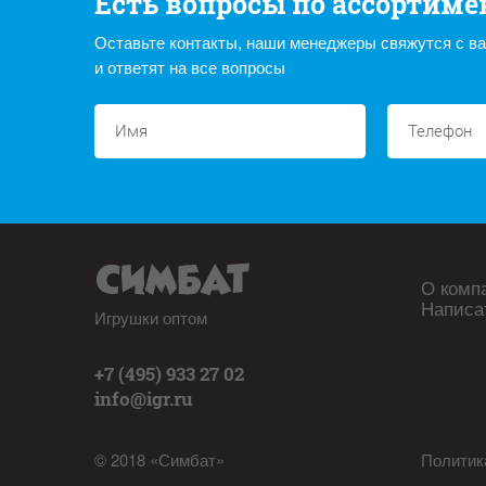
Есть вопросы по ассортиме
Оставьте контакты, наши менеджеры свяжутся с в
и ответят на все вопросы
О комп
Написа
Игрушки оптом
+7 (495) 933 27 02
info@igr.ru
© 2018 «Симбат»
Политик