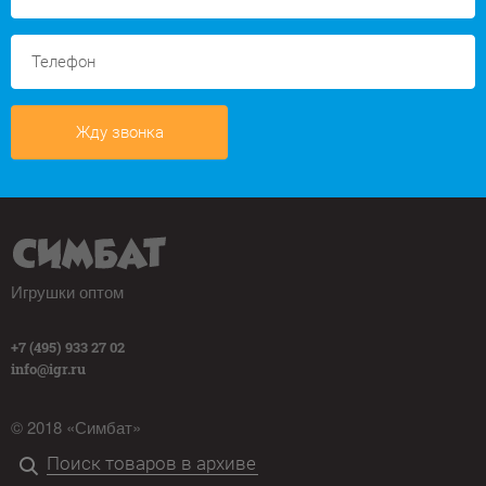
Жду звонка
Игрушки оптом
+7 (495) 933 27 02
info@igr.ru
© 2018 «Симбат»