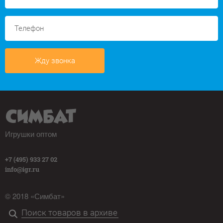
Жду звонка
Игрушки оптом
+7 (495) 933 27 02
info@igr.ru
© 2018 «Симбат»