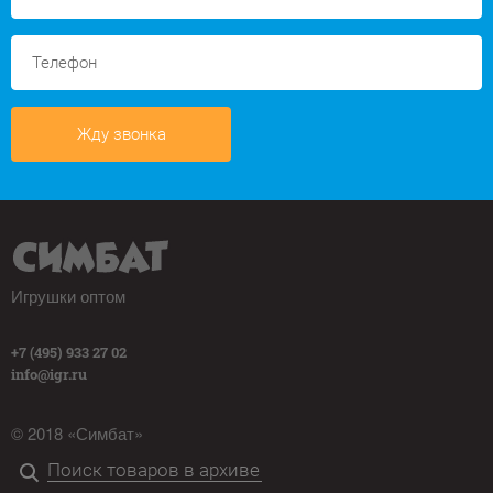
Жду звонка
Игрушки оптом
+7 (495) 933 27 02
info@igr.ru
© 2018 «Симбат»