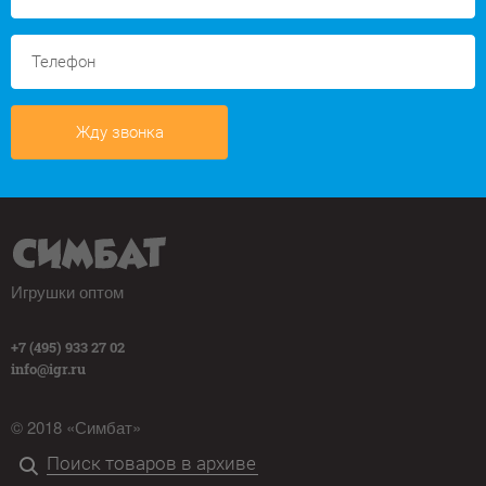
Жду звонка
Игрушки оптом
+7 (495) 933 27 02
info@igr.ru
© 2018 «Симбат»