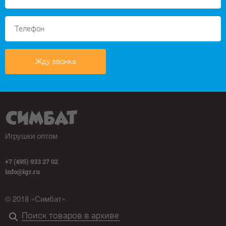
Жду звонка
Игрушки оптом
+7 (495) 933 27 02
info@igr.ru
© 2018 «Симбат»