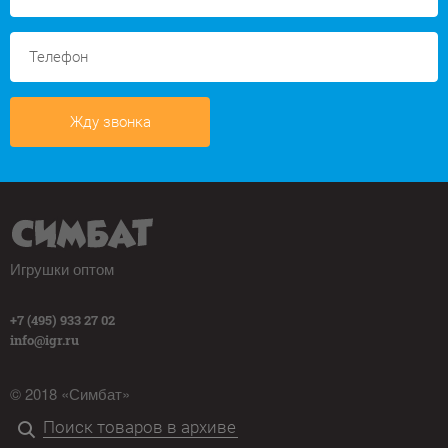
Жду звонка
Игрушки оптом
+7 (495) 933 27 02
info@igr.ru
© 2018 «Симбат»