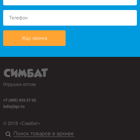
Жду звонка
Игрушки оптом
+7 (495) 933 27 02
info@igr.ru
© 2018 «Симбат»