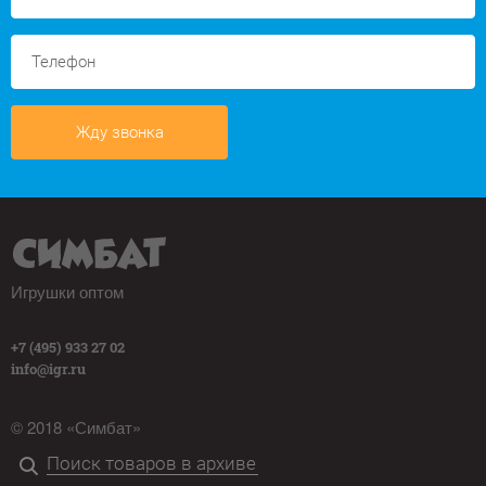
Жду звонка
Игрушки оптом
+7 (495) 933 27 02
info@igr.ru
© 2018 «Симбат»