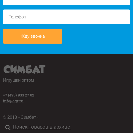
Жду звонка
Игрушки оптом
+7 (495) 933 27 02
info@igr.ru
© 2018 «Симбат»