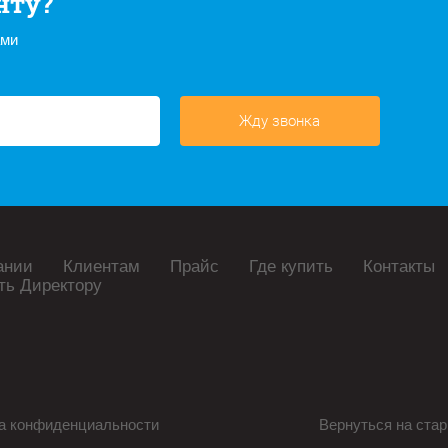
нту?
ами
Жду звонка
ании
Клиентам
Прайс
Где купить
Контакты
ть Директору
а конфиденциальности
Вернуться на стар