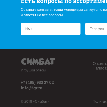
Есть вопросы по ассортиме
Оставьте контакты, наши менеджеры свяжутся с в
и ответят на все вопросы
О комп
Написа
Игрушки оптом
+7 (495) 933 27 02
info@igr.ru
© 2018 «Симбат»
Политик