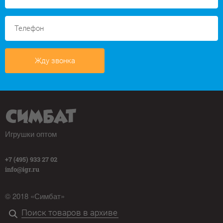
Жду звонка
Игрушки оптом
+7 (495) 933 27 02
info@igr.ru
© 2018 «Симбат»