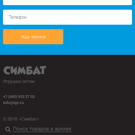
Жду звонка
Игрушки оптом
+7 (495) 933 27 02
info@igr.ru
© 2018 «Симбат»