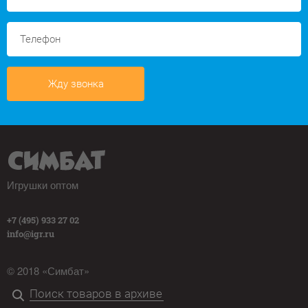
Жду звонка
Игрушки оптом
+7 (495) 933 27 02
info@igr.ru
© 2018 «Симбат»