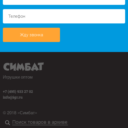
Жду звонка
Игрушки оптом
+7 (495) 933 27 02
info@igr.ru
© 2018 «Симбат»