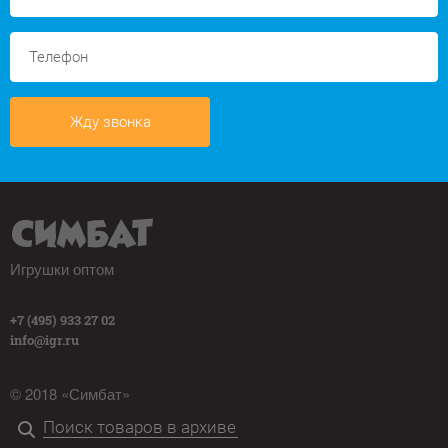
Жду звонка
Игрушки оптом
+7 (495) 933 27 02
info@igr.ru
© 2018 «Симбат»