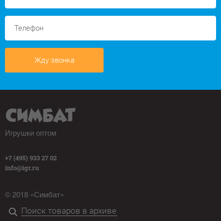
Жду звонка
Игрушки оптом
+7 (495) 933 27 02
info@igr.ru
© 2018 «Симбат»