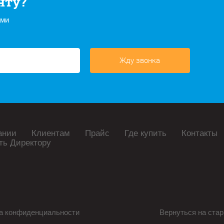
нту?
ами
Жду звонка
ании
Клиентам
Прайс
Где купить
Контакты
ть Директору
а конфиденциальности
Вернуться на стар