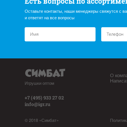
Есть вопросы по ассортиме
Оставьте контакты, наши менеджеры свяжутся с в
и ответят на все вопросы
О комп
Написа
Игрушки оптом
+7 (495) 933 27 02
info@igr.ru
© 2018 «Симбат»
Политик