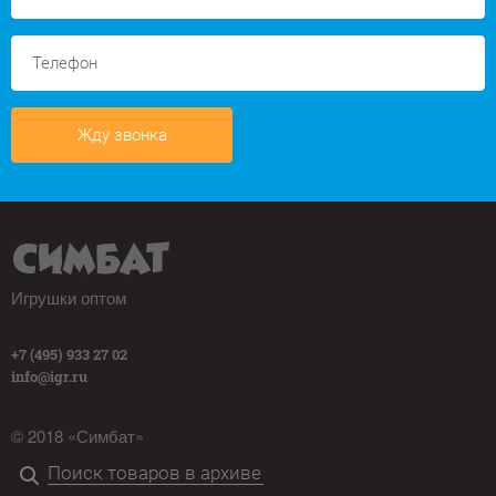
Жду звонка
Игрушки оптом
+7 (495) 933 27 02
info@igr.ru
© 2018 «Симбат»