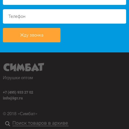
Жду звонка
Игрушки оптом
+7 (495) 933 27 02
info@igr.ru
© 2018 «Симбат»