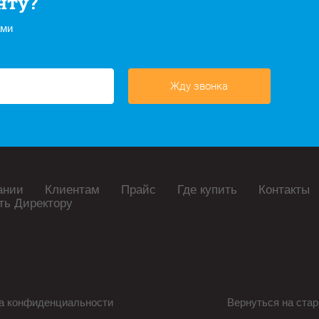
нту?
ами
Жду звонка
ании
Клиентам
Прайс
Где купить
Контакты
ть Директору
а конфиденциальности
Вернуться на стар