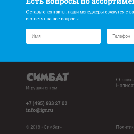
Есть вопросы по ассортиме
Оставьте контакты, наши менеджеры свяжутся с в
и ответят на все вопросы
О комп
Написа
Игрушки оптом
+7 (495) 933 27 02
info@igr.ru
© 2018 «Симбат»
Политик