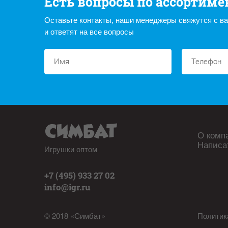
Есть вопросы по ассортиме
Оставьте контакты, наши менеджеры свяжутся с в
и ответят на все вопросы
О комп
Написа
Игрушки оптом
+7 (495) 933 27 02
info@igr.ru
© 2018 «Симбат»
Политик