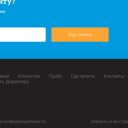
нту?
ами
Жду звонка
ании
Клиентам
Прайс
Где купить
Контакты
ть Директору
а конфиденциальности
Вернуться на стар