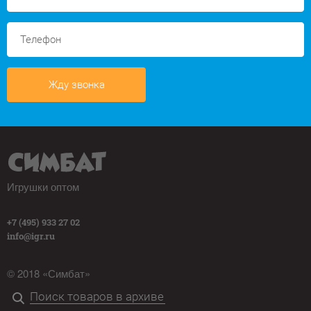
Жду звонка
Игрушки оптом
+7 (495) 933 27 02
info@igr.ru
© 2018 «Симбат»