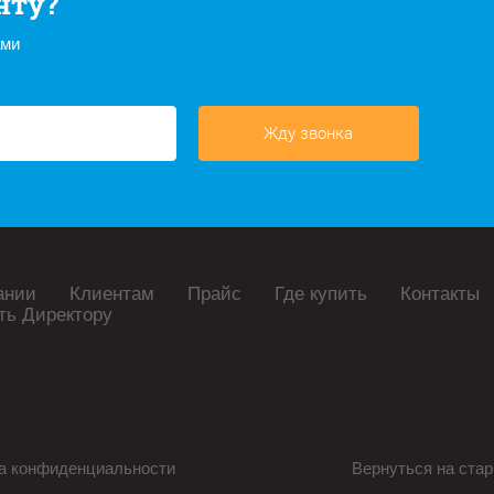
нту?
ами
Жду звонка
ании
Клиентам
Прайс
Где купить
Контакты
ть Директору
а конфиденциальности
Вернуться на стар