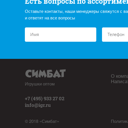
Есть вопросы по ассортиме
Оставьте контакты, наши менеджеры свяжутся с в
и ответят на все вопросы
О комп
Написа
Игрушки оптом
+7 (495) 933 27 02
info@igr.ru
© 2018 «Симбат»
Политик