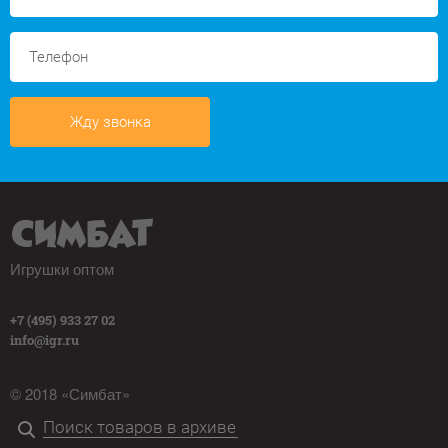
Жду звонка
Игрушки оптом
+7 (495) 933 27 02
info@igr.ru
© 2018 «Симбат»