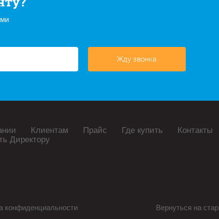
нту?
ами
Жду звонка
ании
Клиентам
Прайс
Где купить
Контакты
ть Директору
а конфиденциальности
Вернуться на стар