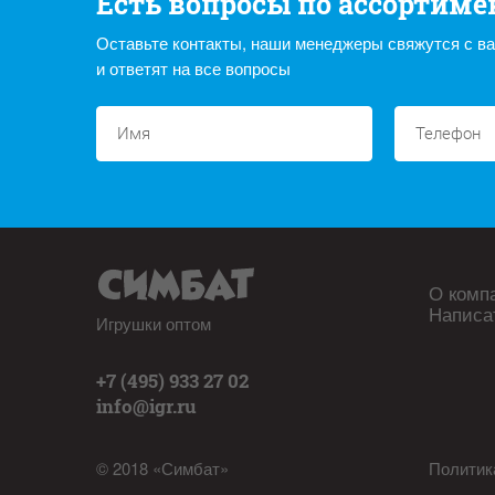
Есть вопросы по ассортиме
Оставьте контакты, наши менеджеры свяжутся с в
и ответят на все вопросы
О комп
Написа
Игрушки оптом
+7 (495) 933 27 02
info@igr.ru
© 2018 «Симбат»
Политик