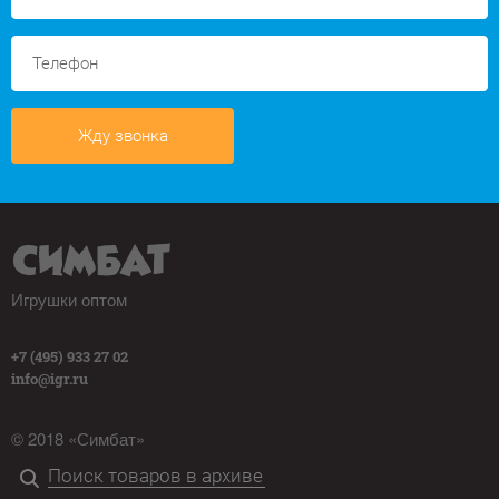
Жду звонка
Игрушки оптом
+7 (495) 933 27 02
info@igr.ru
© 2018 «Симбат»