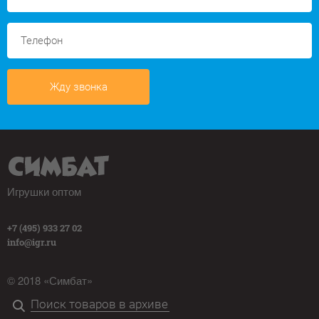
Жду звонка
Игрушки оптом
+7 (495) 933 27 02
info@igr.ru
© 2018 «Симбат»