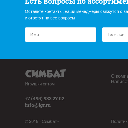
Есть вопросы по ассортиме
Оставьте контакты, наши менеджеры свяжутся с в
и ответят на все вопросы
О комп
Написа
Игрушки оптом
+7 (495) 933 27 02
info@igr.ru
© 2018 «Симбат»
Политик