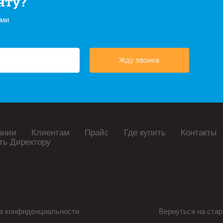
нту?
ами
Жду звонка
ании
Клиентам
Прайс
Где купить
Контакты
ть Директору
а конфиденциальности
Вернуться на стар