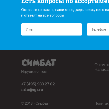
Есть вопросы по ассортиме
Оставьте контакты, наши менеджеры свяжутся с в
и ответят на все вопросы
О комп
Написа
Игрушки оптом
+7 (495) 933 27 02
info@igr.ru
© 2018 «Симбат»
Политик