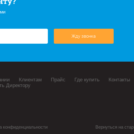
нту?
ами
Жду звонка
ании
Клиентам
Прайс
Где купить
Контакты
ть Директору
а конфиденциальности
Вернуться на стар