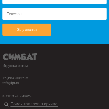
Жду звонка
Игрушки оптом
+7 (495) 933 27 02
info@igr.ru
© 2018 «Симбат»