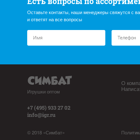
Есть вопросы по ассортиме
Оставьте контакты, наши менеджеры свяжутся с в
и ответят на все вопросы
О комп
Написа
Игрушки оптом
+7 (495) 933 27 02
info@igr.ru
© 2018 «Симбат»
Политик