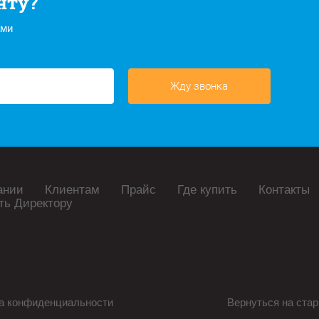
нту?
ами
Жду звонка
ании
Клиентам
Прайс
Где купить
Контакты
ть Директору
а конфиденциальности
Вернуться на стар