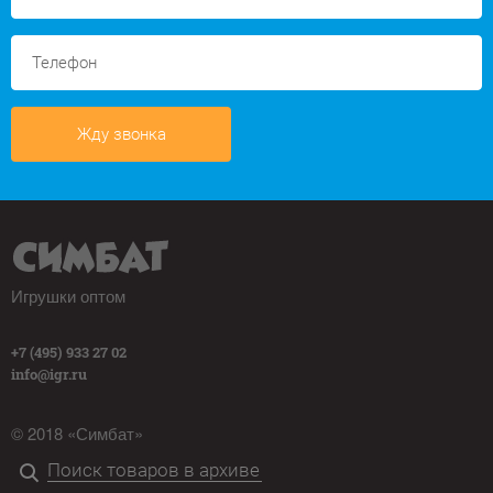
Жду звонка
Игрушки оптом
+7 (495) 933 27 02
info@igr.ru
© 2018 «Симбат»