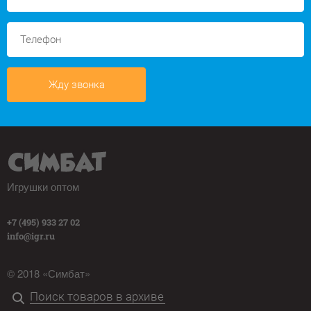
Жду звонка
Игрушки оптом
+7 (495) 933 27 02
info@igr.ru
© 2018 «Симбат»