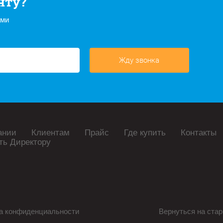
нту?
ами
Жду звонка
ании
Клиентам
Прайс
Где купить
Контакты
ть Директору
а конфиденциальности
Вернуться на стар