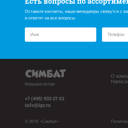
Есть вопросы по ассортиме
Оставьте контакты, наши менеджеры свяжутся с в
и ответят на все вопросы
О комп
Написа
Игрушки оптом
+7 (495) 933 27 02
info@igr.ru
© 2018 «Симбат»
Политик