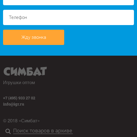
Жду звонка
Игрушки оптом
+7 (495) 933 27 02
info@igr.ru
© 2018 «Симбат»