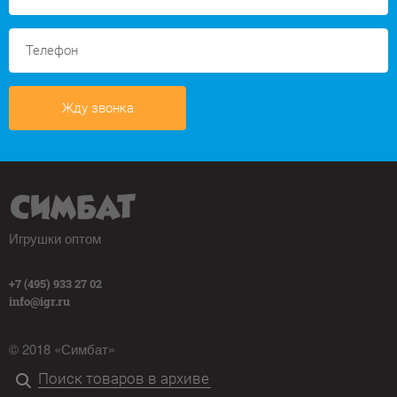
Жду звонка
Игрушки оптом
+7 (495) 933 27 02
info@igr.ru
© 2018 «Симбат»