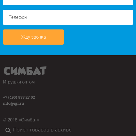
Жду звонка
Игрушки оптом
+7 (495) 933 27 02
info@igr.ru
© 2018 «Симбат»