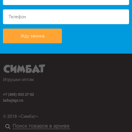
Жду звонка
Игрушки оптом
+7 (495) 933 27 02
info@igr.ru
© 2018 «Симбат»