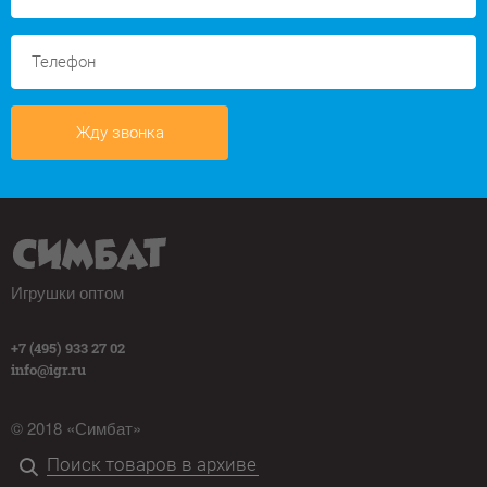
Жду звонка
Игрушки оптом
+7 (495) 933 27 02
info@igr.ru
© 2018 «Симбат»