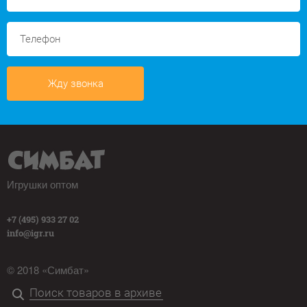
Жду звонка
Игрушки оптом
+7 (495) 933 27 02
info@igr.ru
© 2018 «Симбат»