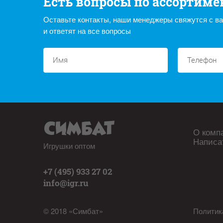
Есть вопросы по ассортиме
Оставьте контакты, наши менеджеры свяжутся с в
и ответят на все вопросы
О комп
Написа
Игрушки оптом
+7 (495) 933 27 02
info@igr.ru
© 2018 «Симбат»
Политик