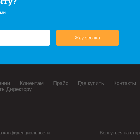
нту?
ами
Жду звонка
ании
Клиентам
Прайс
Где купить
Контакты
ть Директору
а конфиденциальности
Вернуться на стар