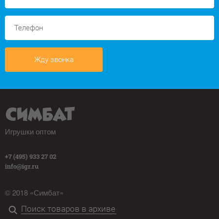
Жду звонка
Игрушки оптом
+7 (495) 933 27 02
info@igr.ru
© 2018 «Симбат»