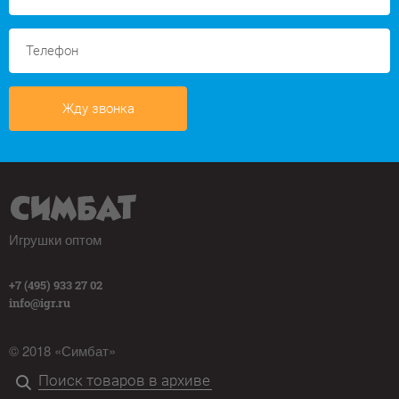
Жду звонка
Игрушки оптом
+7 (495) 933 27 02
info@igr.ru
© 2018 «Симбат»